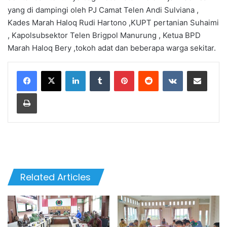
yang di dampingi oleh PJ Camat Telen Andi Sulviana ,
Kades Marah Haloq Rudi Hartono ,KUPT pertanian Suhaimi
, Kapolsubsektor Telen Brigpol Manurung , Ketua BPD
Marah Haloq Bery ,tokoh adat dan beberapa warga sekitar.
LinkedIn
Tumblr
Pinterest
Reddit
VKontakte
Share via Email
Print
Related Articles