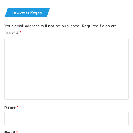
Leave a Reply
Your email address will not be published.
Required fields are
marked
*
C
o
m
m
e
n
t
*
Name
*
Email
*