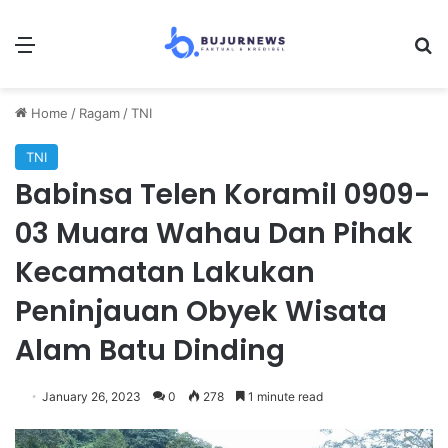
Menu
S
Home
/
Ragam
/
TNI
TNI
Babinsa Telen Koramil 0909-
03 Muara Wahau Dan Pihak
Kecamatan Lakukan
Peninjauan Obyek Wisata
Alam Batu Dinding
January 26, 2023
0
278
1 minute read