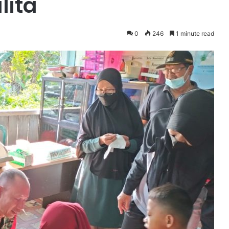
lita
0
246
1 minute read