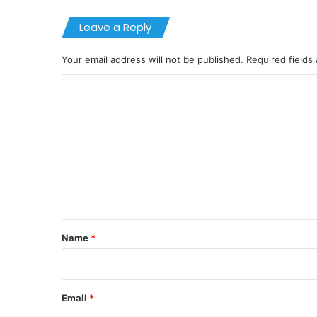
Leave a Reply
Your email address will not be published.
Required fields
C
o
m
m
e
n
t
*
Name
*
Email
*