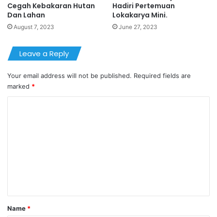
Cegah Kebakaran Hutan
Hadiri Pertemuan
Dan Lahan
Lokakarya Mini.
August 7, 2023
June 27, 2023
Leave a Reply
Your email address will not be published.
Required fields are
marked
*
C
o
m
m
e
n
t
*
Name
*