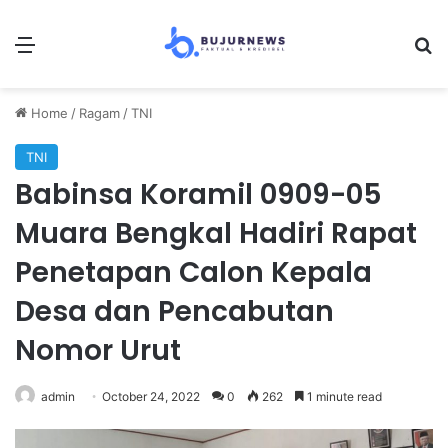
Menu
S
Home
/
Ragam
/
TNI
TNI
Babinsa Koramil 0909-05
Muara Bengkal Hadiri Rapat
Penetapan Calon Kepala
Desa dan Pencabutan
Nomor Urut
admin
October 24, 2022
0
262
1 minute read