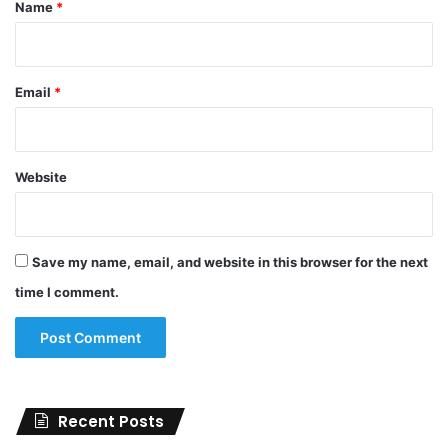
*
Name
*
Email
*
Website
Save my name, email, and website in this browser for the next
time I comment.
Recent Posts