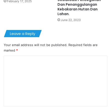
February 17, 2025
Dan Penanggulangan
Kebakaran Hutan Dan
Lahan.
June 22, 2023
Leave a Reply
Your email address will not be published.
Required fields are
marked
*
C
o
m
m
e
n
t