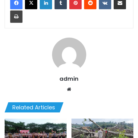
Print
admin
We
bsi
te
Related Articles