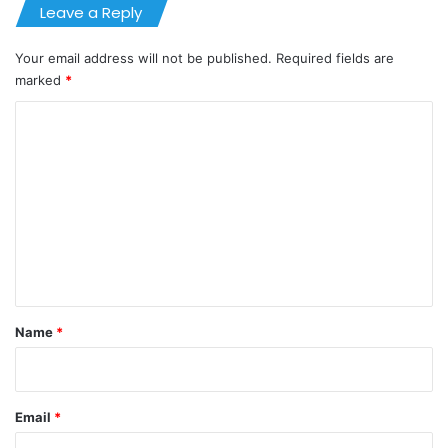
Leave a Reply
Your email address will not be published.
Required fields are
marked
*
C
o
m
m
e
n
t
*
Name
*
Email
*