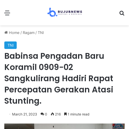
Menu
Se
Home
/
Ragam
/
TNI
TNI
Babinsa Pengadan Baru
Koramil 0909-02
Sangkulirang Hadiri Rapat
Percepatan Gerakan Atasi
Stunting.
March 21, 2023
0
216
1 minute read