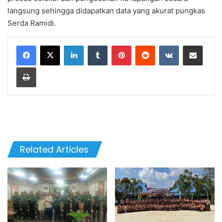
langsung sehingga didapatkan data yang akurat pungkas
Serda Ramidi.
LinkedIn
Tumblr
Pinterest
Reddit
VKontakte
Share via Email
Print
Related Articles