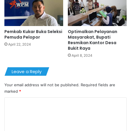
Pemkab Kukar Buka Seleksi
Optimalkan Pelayanan
Pemuda Pelopor
Masyarakat, Bupati
Resmikan Kantor Desa
April 22, 2024
Bukit Raya
April 8, 2024
Leave a Reply
Your email address will not be published.
Required fields are
marked
*
C
o
m
m