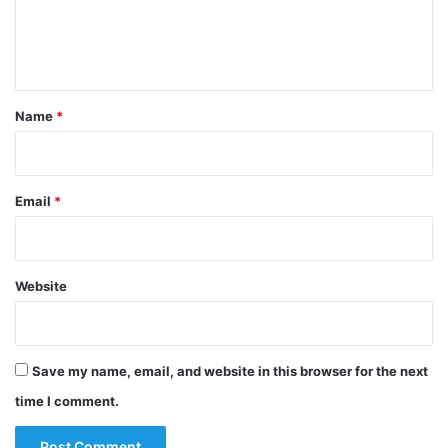
e
n
t
*
Name
*
Email
*
Website
Save my name, email, and website in this browser for the next
time I comment.