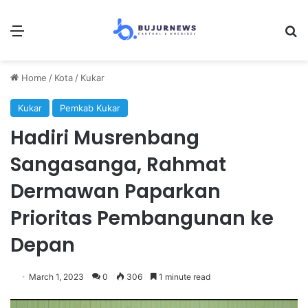
Menu
Se
Home
/
Kota
/
Kukar
Kukar
Pemkab Kukar
Hadiri Musrenbang
Sangasanga, Rahmat
Dermawan Paparkan
Prioritas Pembangunan ke
Depan
March 1, 2023
0
306
1 minute read