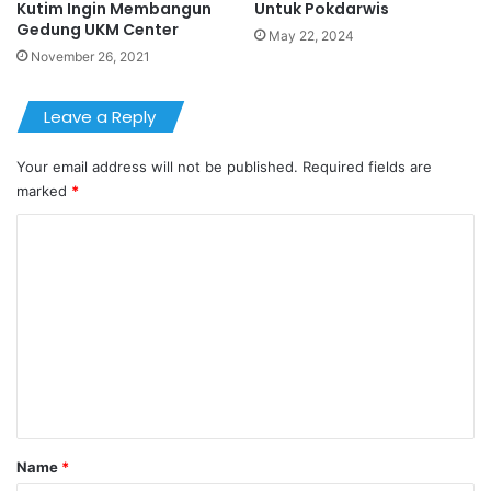
Kutim Ingin Membangun
Untuk Pokdarwis
Gedung UKM Center
May 22, 2024
November 26, 2021
Leave a Reply
Your email address will not be published.
Required fields are
marked
*
C
o
m
m
e
n
t
*
Name
*