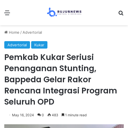
Menu
Se
Home
/
Advertorial
Advertorial
Kukar
Pemkab Kukar Seriusi
Penanganan Stunting,
Bappeda Gelar Rakor
Rencana Integrasi Program
Seluruh OPD
May 16, 2024
0
483
1 minute read