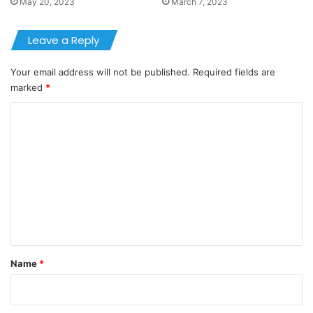
May 20, 2023
March 7, 2023
Leave a Reply
Your email address will not be published.
Required fields are
marked
*
C
o
m
m
e
n
t
*
Name
*