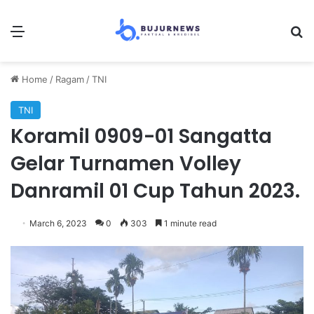
Menu
S
Home
/
Ragam
/
TNI
TNI
Koramil 0909-01 Sangatta
Gelar Turnamen Volley
Danramil 01 Cup Tahun 2023.
March 6, 2023
0
303
1 minute read