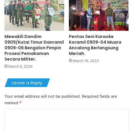
Mewakili Dandim
Pentas Seni Karaoke
0909/Kutai Timur Danramil
Koramil 0909-04 Muara
0909-06 Bengalon Pimpin
Ancalong Berlangsung
Prosesi Pemakaman
Meriah.
Secara Militer.
March 19, 2023
March 6, 2024
Leave a Reply
Your email address will not be published.
Required fields are
marked
*
C
o
m