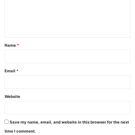
m
e
n
t
*
Name
*
Email
*
Website
Save my name, email, and website in this browser for the next
time I comment.