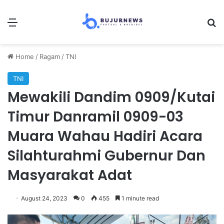
Menu
Se
Home
/
Ragam
/
TNI
TNI
Mewakili Dandim 0909/Kutai
Timur Danramil 0909-03
Muara Wahau Hadiri Acara
Silahturahmi Gubernur Dan
Masyarakat Adat
August 24, 2023
0
455
1 minute read