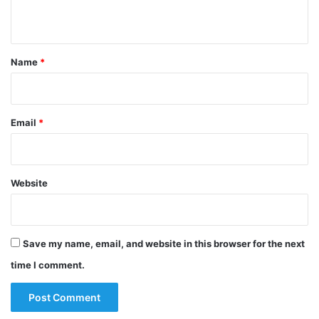
n
t
*
Name
*
Email
*
Website
Save my name, email, and website in this browser for the next
time I comment.