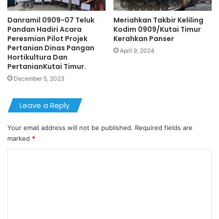
Danramil 0909-07 Teluk
Meriahkan Takbir Keliling
Pandan Hadiri Acara
Kodim 0909/Kutai Timur
Peresmian Pilot Projek
Kerahkan Panser
Pertanian Dinas Pangan
April 9, 2024
Hortikultura Dan
PertanianKutai Timur.
December 5, 2023
Leave a Reply
Your email address will not be published.
Required fields are
marked
*
C
o
m
m
e