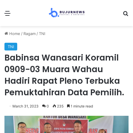
Menu
Se
Home
/
Ragam
/
TNI
TNI
Babinsa Wanasari Koramil
0909-03 Muara Wahau
Hadiri Rapat Pleno Terbuka
Pemuktahiran Data Pemilih.
March 31, 2023
0
235
1 minute read