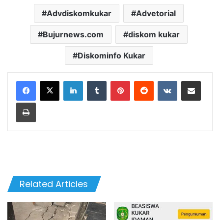
Advdiskomkukar
Advetorial
Bujurnews.com
diskom kukar
Diskominfo Kukar
LinkedIn
Tumblr
Pinterest
Reddit
VKontakte
Share via Email
Print
Related Articles