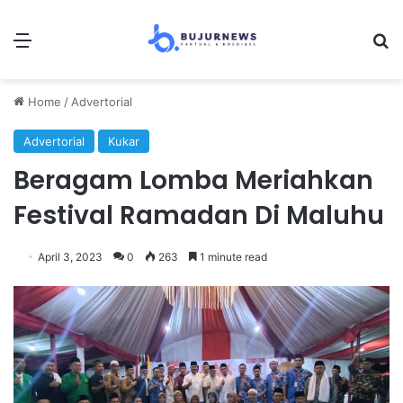
Menu
Se
Home
/
Advertorial
Advertorial
Kukar
Beragam Lomba Meriahkan
Festival Ramadan Di Maluhu
April 3, 2023
0
263
1 minute read