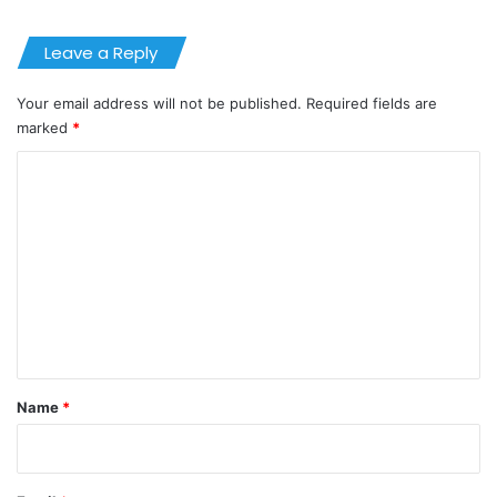
Leave a Reply
Your email address will not be published.
Required fields are
marked
*
C
o
m
m
e
n
t
*
Name
*