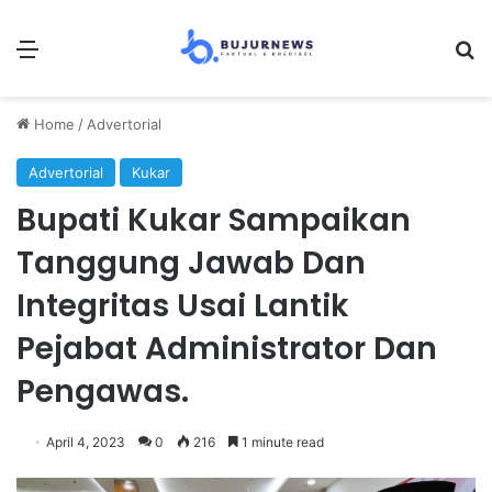
Menu
Se
Home
/
Advertorial
Advertorial
Kukar
Bupati Kukar Sampaikan
Tanggung Jawab Dan
Integritas Usai Lantik
Pejabat Administrator Dan
Pengawas.
April 4, 2023
0
216
1 minute read