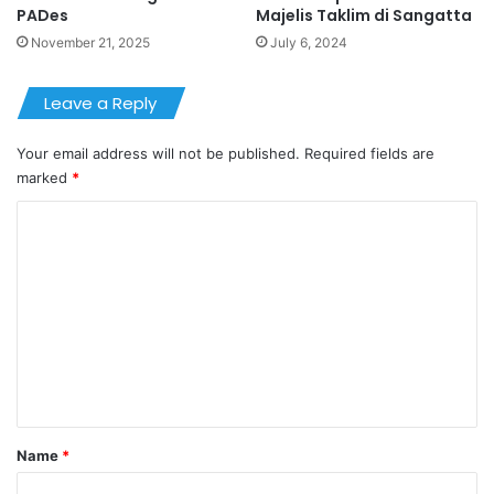
PADes
Majelis Taklim di Sangatta
November 21, 2025
July 6, 2024
Leave a Reply
Your email address will not be published.
Required fields are
marked
*
C
o
m
m
e
n
t
*
Name
*