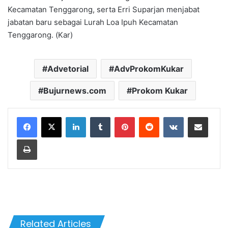
Kecamatan Tenggarong, serta Erri Suparjan menjabat
jabatan baru sebagai Lurah Loa Ipuh Kecamatan
Tenggarong. (Kar)
Advetorial
AdvProkomKukar
Bujurnews.com
Prokom Kukar
LinkedIn
Tumblr
Pinterest
Reddit
VKontakte
Share via Email
Print
Related Articles