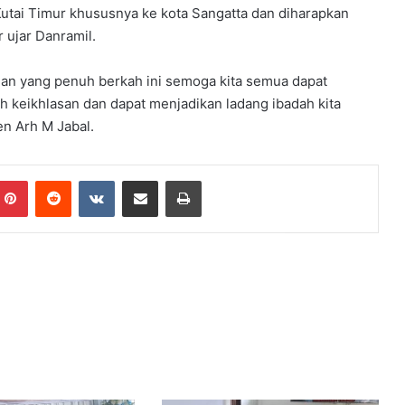
Kutai Timur khususnya ke kota Sangatta dan diharapkan
 ujar Danramil.
ulan yang penuh berkah ini semoga kita semua dapat
keikhlasan dan dapat menjadikan ladang ibadah kita
n Arh M Jabal.
mblr
Pinterest
Reddit
VKontakte
Share via Email
Print