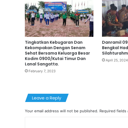
Tingkatkan Kebugaran Dan
Danramil 0
Kekompakan Dengan Senam
Bengkal Hadi
Sehat Bersama Keluarga Besar
Silahturahm
Kodim 0900/Kutai Timur Dan
April 25, 2024
Lanal Sangatta.
February 7, 2023
Leave a Reply
Your email address will not be published.
Required fields
C