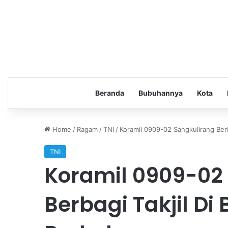
Beranda
Bubuhannya
Kota
Home
/
Ragam
/
TNI
/
Koramil 0909-02 Sangkulirang Berb
TNI
Koramil 0909-02
Berbagi Takjil D