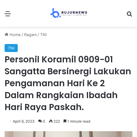
Menu
Se
Home
/
Ragam
/
TNI
TNI
Personil Koramil 0909-01
Sangatta Bersinergi Lakukan
Pengamanan Hari Ke 2
Dalam Rangkaian Ibadah
Hari Raya Paskah.
April 9, 2023
0
222
1 minute read