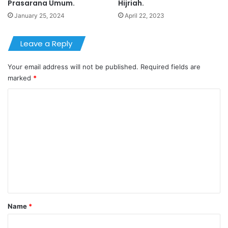
Prasarana Umum.
Hijriah.
January 25, 2024
April 22, 2023
Leave a Reply
Your email address will not be published.
Required fields are
marked
*
C
o
m
m
e
n
t
*
Name
*