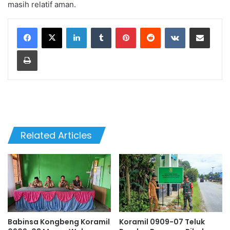
masih relatif aman.
LinkedIn
Tumblr
Pinterest
Reddit
VKontakte
Share via Email
Print
Related Articles
Babinsa Kongbeng Koramil
Koramil 0909-07 Teluk