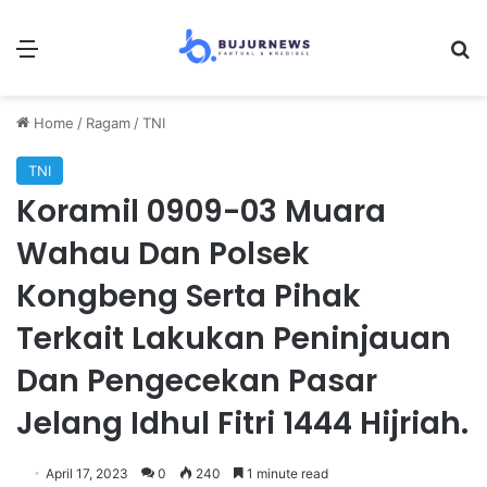
Menu
Se
Home
/
Ragam
/
TNI
TNI
Koramil 0909-03 Muara
Wahau Dan Polsek
Kongbeng Serta Pihak
Terkait Lakukan Peninjauan
Dan Pengecekan Pasar
Jelang Idhul Fitri 1444 Hijriah.
April 17, 2023
0
240
1 minute read