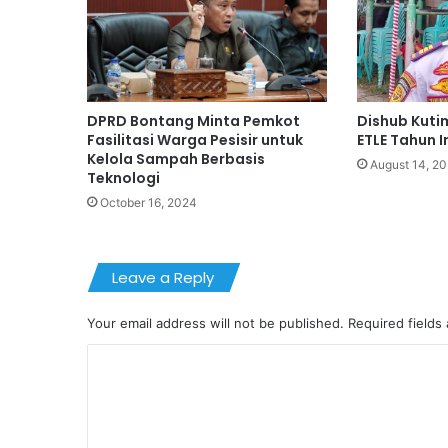
DPRD Bontang Minta Pemkot
Dishub Kuti
Fasilitasi Warga Pesisir untuk
ETLE Tahun I
Kelola Sampah Berbasis
August 14, 2
Teknologi
October 16, 2024
Leave a Reply
Your email address will not be published.
Required fields
C
o
m