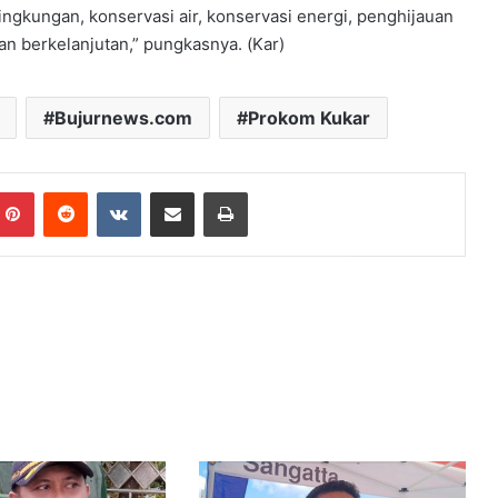
ingkungan, konservasi air, konservasi energi, penghijauan
an berkelanjutan,” pungkasnya. (Kar)
Bujurnews.com
Prokom Kukar
mblr
Pinterest
Reddit
VKontakte
Share via Email
Print