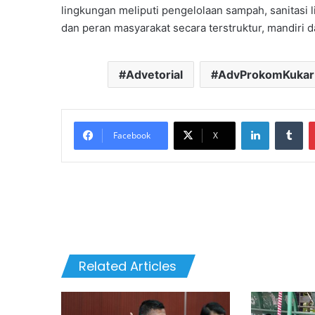
lingkungan meliputi pengelolaan sampah, sanitasi l
dan peran masyarakat secara terstruktur, mandiri d
Advetorial
AdvProkomKukar
LinkedIn
Tu
Facebook
X
Related Articles