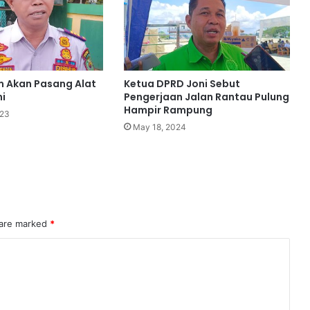
m Akan Pasang Alat
Ketua DPRD Joni Sebut
ni
Pengerjaan Jalan Rantau Pulung
Hampir Rampung
023
May 18, 2024
 are marked
*