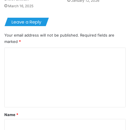
January 12, 2026
March 16, 2025
Leave a Reply
Your email address will not be published.
Required fields are
marked
*
C
o
m
m
e
n
t
*
Name
*