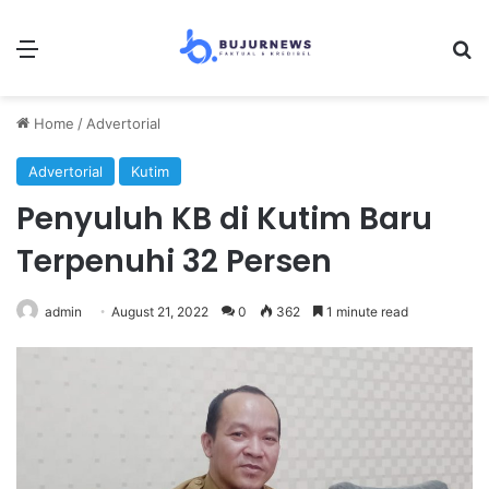
Menu
S
Home
/
Advertorial
Advertorial
Kutim
Penyuluh KB di Kutim Baru
Terpenuhi 32 Persen
admin
August 21, 2022
0
362
1 minute read