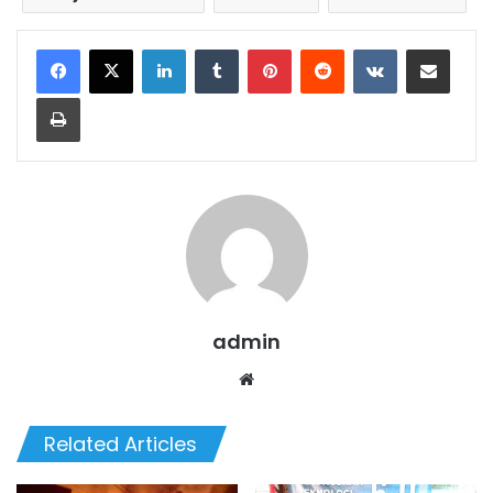
LinkedIn
Tumblr
Pinterest
Reddit
VKontakte
Share via Email
Print
admin
We
bsi
te
Related Articles