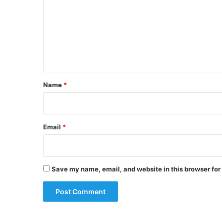
m
m
e
n
t
*
Name
*
Email
*
Save my name, email, and website in this browser for