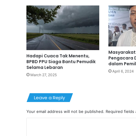
Masyarakat
Hadapi Cuaca Tak Menentu,
Pengacara D
BPBD PPU Siaga Bantu Pemudik
dalam Pemil
Selama Lebaran
April 6, 2024
March 27, 2025
Leave a Reply
Your email address will not be published.
Required fields
C
o