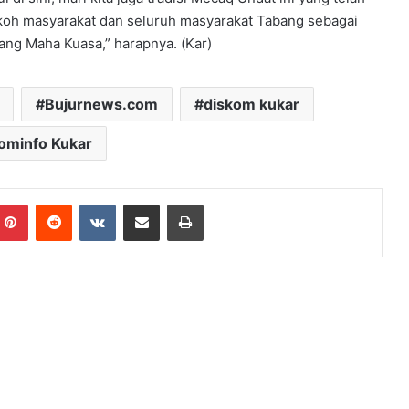
 tokoh masyarakat dan seluruh masyarakat Tabang sebagai
ang Maha Kuasa,” harapnya. (Kar)
Bujurnews.com
diskom kukar
ominfo Kukar
mblr
Pinterest
Reddit
VKontakte
Share via Email
Print