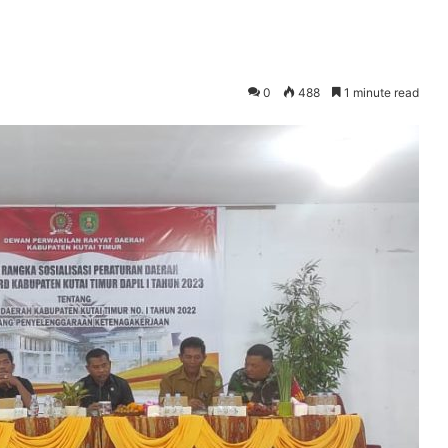
0
488
1 minute read