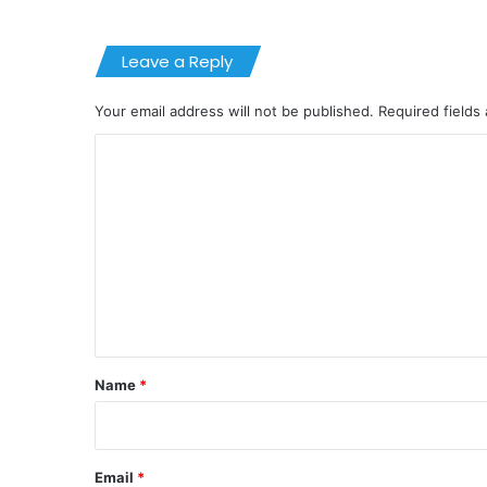
Leave a Reply
Your email address will not be published.
Required fields
C
o
m
m
e
n
t
*
Name
*
Email
*