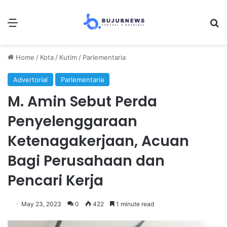
Menu
Se
Home
/
Kota
/
Kutim
/
Parlementaria
Advertorial
Parlementaria
M. Amin Sebut Perda
Penyelenggaraan
Ketenagakerjaan, Acuan
Bagi Perusahaan dan
Pencari Kerja
May 23, 2023
0
422
1 minute read