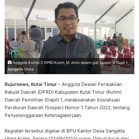
Anggota Komisi D DPRD Kutim, M. Amin dalam giat Sosper di Dapil 1
Sangatta Utara
Bujurnews, Kutai Timur
– Anggota Dewan Perwakilan
Rakyat Daerah (DPRD) Kabupaten Kutai Timur (Kutim)
Daerah Pemilihan (Dapil) 1, melaksanakan Sosialisasi
Peraturan Daerah (Sosper) Nomor 1 Tahun 2022, tentang
Penyelenggaraan Ketenagakerjaan.
Kegiatan tersebut digelar di BPU Kantor Desa Sangatta
Utara Kutim, Selasa (23/05/2023) siang. Diikuti tujuh dari