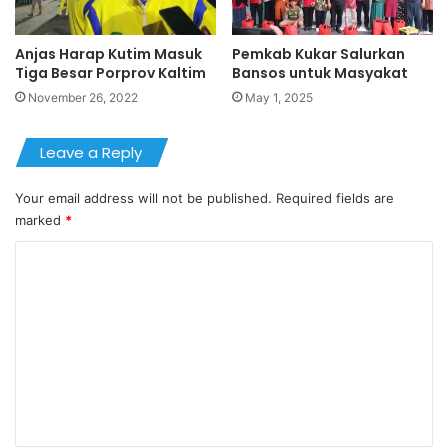
Anjas Harap Kutim Masuk
Pemkab Kukar Salurkan
Tiga Besar Porprov Kaltim
Bansos untuk Masyakat
November 26, 2022
May 1, 2025
Leave a Reply
Your email address will not be published.
Required fields are
marked
*
C
o
m
m
e
n
t