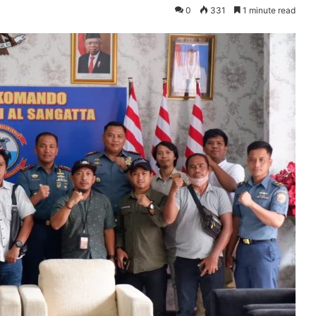
0
331
1 minute read