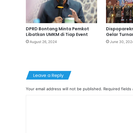
DPRD Bontang Minta Pemkot
Dispoparekr
Libatkan UMKM di Tiap Event
Gelar Turna
August 26, 2024
June 30, 202
Leave a Reply
Your email address will not be published.
Required fields
C
o
m
m