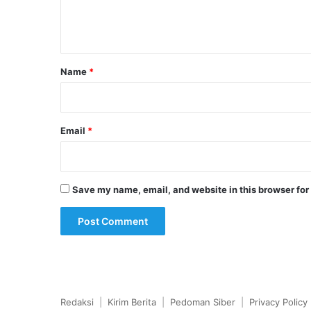
e
n
t
*
Name
*
Email
*
Save my name, email, and website in this browser for
Redaksi
|
Kirim Berita
|
Pedoman Siber
|
Privacy Policy