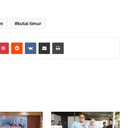
im
kutai timur
mblr
Pinterest
Reddit
VKontakte
Share via Email
Print