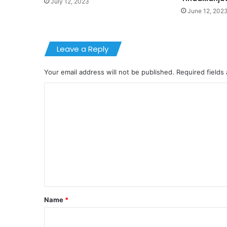
July 12, 2023
June 12, 202
Leave a Reply
Your email address will not be published.
Required fields
C
o
m
m
e
n
t
*
Name
*