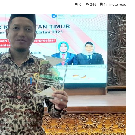
0
246
1 minute read