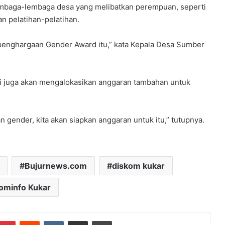
mbaga-lembaga desa yang melibatkan perempuan, seperti
 pelatihan-pelatihan.
t penghargaan Gender Award itu,” kata Kepala Desa Sumber
i juga akan mengalokasikan anggaran tambahan untuk
ender, kita akan siapkan anggaran untuk itu,” tutupnya.
Bujurnews.com
diskom kukar
ominfo Kukar
mblr
Pinterest
Reddit
VKontakte
Share via Email
Print