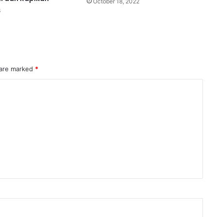
October 18, 2022
3
 are marked
*