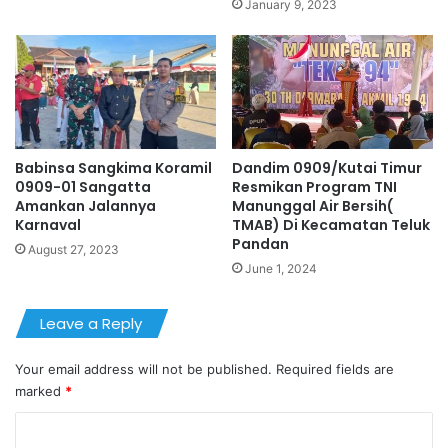
January 9, 2023
Babinsa Sangkima Koramil
Dandim 0909/Kutai Timur
0909-01 Sangatta
Resmikan Program TNI
Amankan Jalannya
Manunggal Air Bersih(
Karnaval
TMAB) Di Kecamatan Teluk
Pandan
August 27, 2023
June 1, 2024
Leave a Reply
Your email address will not be published.
Required fields are
marked
*
C