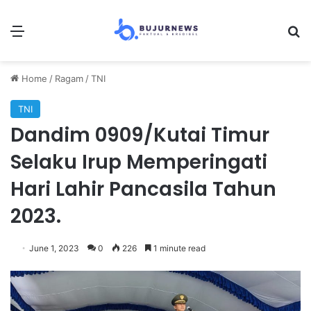
Menu
Se
Home
/
Ragam
/
TNI
TNI
Dandim 0909/Kutai Timur
Selaku Irup Memperingati
Hari Lahir Pancasila Tahun
2023.
June 1, 2023
0
226
1 minute read