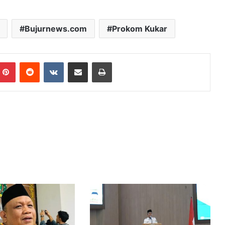
Bujurnews.com
Prokom Kukar
mblr
Pinterest
Reddit
VKontakte
Share via Email
Print