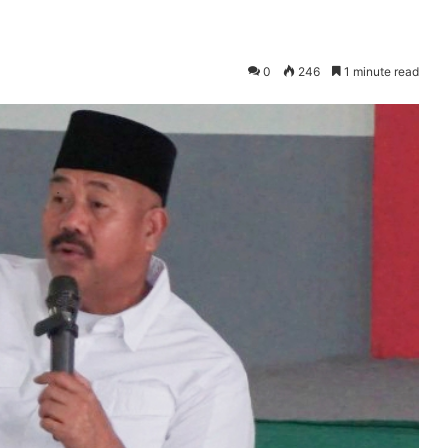
0
246
1 minute read