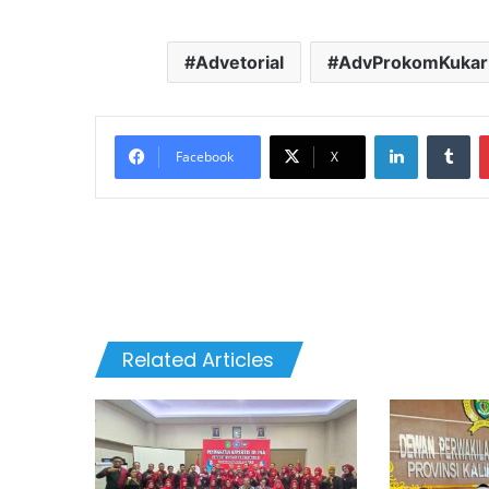
Advetorial
AdvProkomKukar
LinkedIn
Tu
Facebook
X
Related Articles