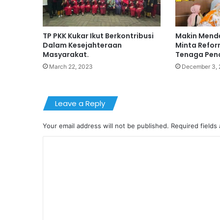
TP PKK Kukar Ikut Berkontribusi
Makin Mende
Dalam Kesejahteraan
Minta Refo
Masyarakat.
Tenaga Pend
March 22, 2023
December 3, 
Leave a Reply
Your email address will not be published.
Required fields
C
o
m
m
e
n