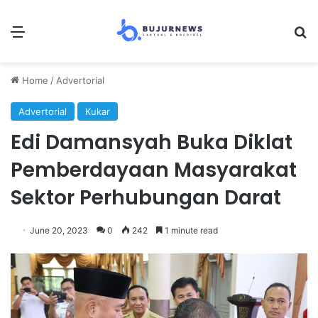
Menu
Se
Home
/
Advertorial
Advertorial
Kukar
Edi Damansyah Buka Diklat
Pemberdayaan Masyarakat
Sektor Perhubungan Darat
June 20, 2023
0
242
1 minute read