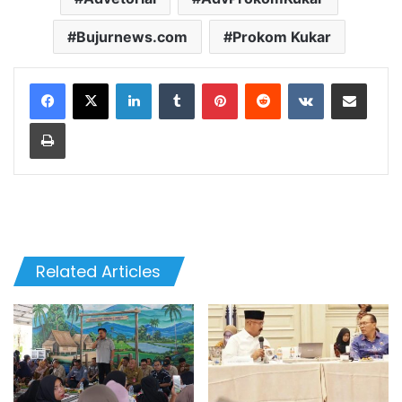
Bujurnews.com
Prokom Kukar
LinkedIn
Tumblr
Pinterest
Reddit
VKontakte
Share via Email
Print
Related Articles