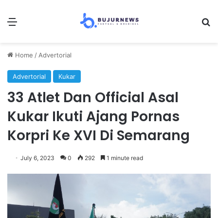
Menu
S
Home
/
Advertorial
Advertorial
Kukar
33 Atlet Dan Official Asal
Kukar Ikuti Ajang Pornas
Korpri Ke XVI Di Semarang
July 6, 2023
0
292
1 minute read