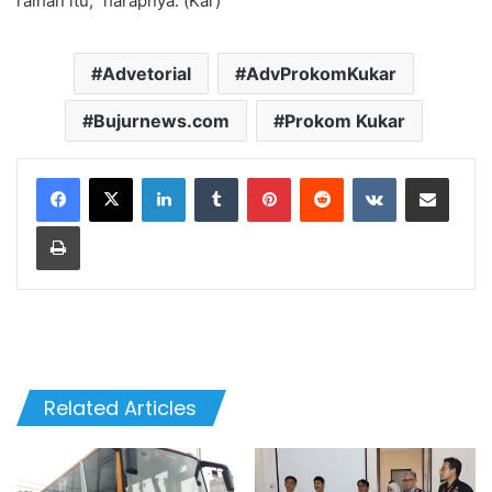
raihan itu,” harapnya. (Kar)
Advetorial
AdvProkomKukar
Bujurnews.com
Prokom Kukar
LinkedIn
Tumblr
Pinterest
Reddit
VKontakte
Share via Email
Print
Related Articles