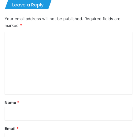
Leave a Reply
Your email address will not be published.
Required fields are
marked
*
C
o
m
m
e
n
t
*
Name
*
Email
*