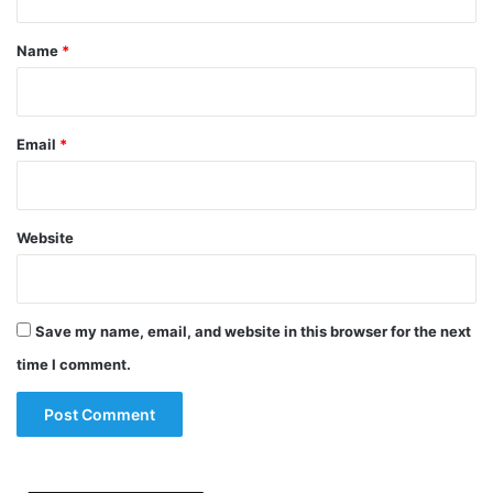
t
*
Name
*
Email
*
Website
Save my name, email, and website in this browser for the next
time I comment.