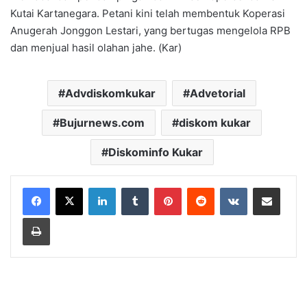
Kutai Kartanegara. Petani kini telah membentuk Koperasi
Anugerah Jonggon Lestari, yang bertugas mengelola RPB
dan menjual hasil olahan jahe. (Kar)
Advdiskomkukar
Advetorial
Bujurnews.com
diskom kukar
Diskominfo Kukar
LinkedIn
Tumblr
Pinterest
Reddit
VKontakte
Share via Email
Print