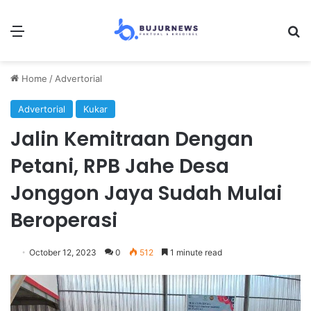
Menu
Se
Home
/
Advertorial
Advertorial
Kukar
Jalin Kemitraan Dengan
Petani, RPB Jahe Desa
Jonggon Jaya Sudah Mulai
Beroperasi
October 12, 2023
0
512
1 minute read