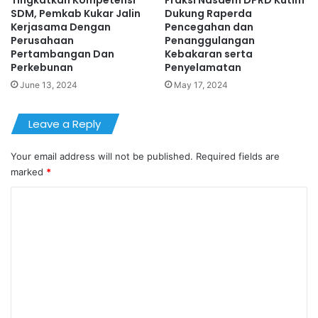
Tingkatkan Kompetensi
Fraksi Nasdem DPRD Kutim
SDM, Pemkab Kukar Jalin
Dukung Raperda
Kerjasama Dengan
Pencegahan dan
Perusahaan
Penanggulangan
Pertambangan Dan
Kebakaran serta
Perkebunan
Penyelamatan
June 13, 2024
May 17, 2024
Leave a Reply
Your email address will not be published.
Required fields are
marked
*
C
o
m
m
e
n