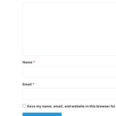
C
o
m
m
e
n
t
*
Name
*
Email
*
Save my name, email, and website in this browser for