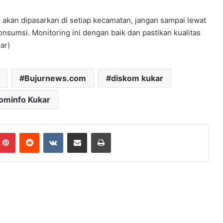
 akan dipasarkan di setiap kecamatan, jangan sampai lewat
nsumsi. Monitoring ini dengan baik dan pastikan kualitas
ar)
Bujurnews.com
diskom kukar
ominfo Kukar
mblr
Pinterest
Reddit
VKontakte
Share via Email
Print