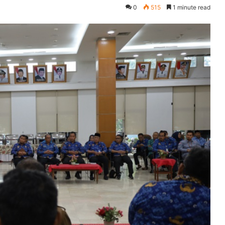
0
515
1 minute read