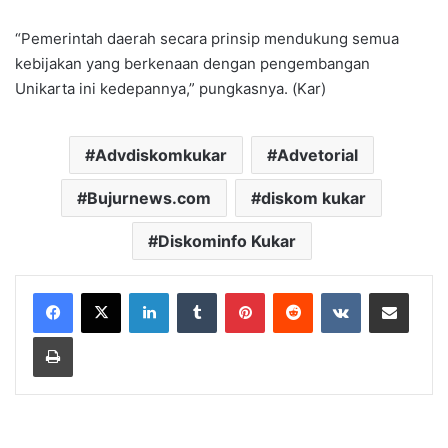
“Pemerintah daerah secara prinsip mendukung semua
kebijakan yang berkenaan dengan pengembangan
Unikarta ini kedepannya,” pungkasnya. (Kar)
Advdiskomkukar
Advetorial
Bujurnews.com
diskom kukar
Diskominfo Kukar
LinkedIn
Tumblr
Pinterest
Reddit
VKontakte
Share via Email
Print