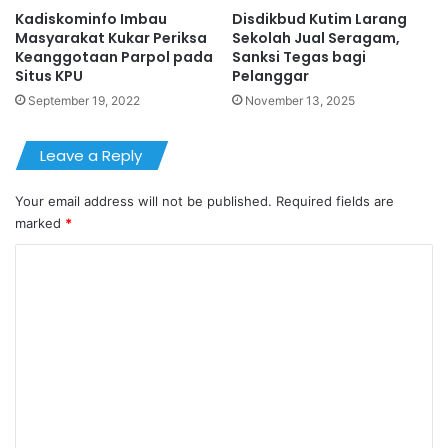
Kadiskominfo Imbau
Disdikbud Kutim Larang
Masyarakat Kukar Periksa
Sekolah Jual Seragam,
Keanggotaan Parpol pada
Sanksi Tegas bagi
Situs KPU
Pelanggar
September 19, 2022
November 13, 2025
Leave a Reply
Your email address will not be published.
Required fields are
marked
*
C
o
m
m
e
n
t