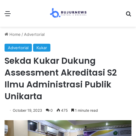
Menu
Se
Home
/
Advertorial
Advertorial
Kukar
Sekda Kukar Dukung
Assessment Akreditasi S2
Ilmu Administrasi Publik
Unikarta
October 19, 2023
0
475
1 minute read