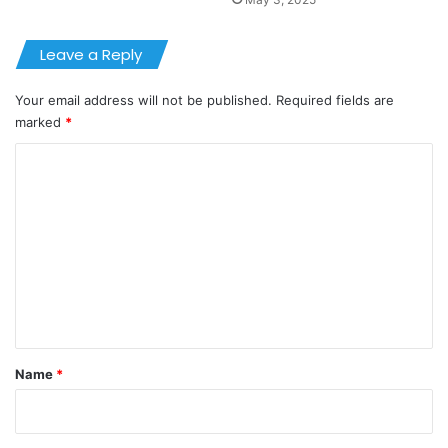
Leave a Reply
Your email address will not be published.
Required fields are
marked
*
C
o
m
m
e
n
t
*
Name
*