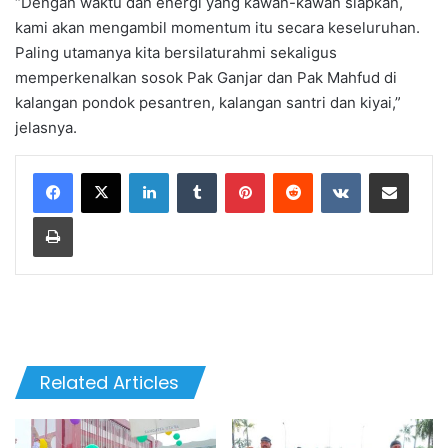
“Dengan waktu dan energi yang kawan-kawan siapkan,
kami akan mengambil momentum itu secara keseluruhan.
Paling utamanya kita bersilaturahmi sekaligus
memperkenalkan sosok Pak Ganjar dan Pak Mahfud di
kalangan pondok pesantren, kalangan santri dan kiyai,”
jelasnya.
LinkedIn
Tumblr
Pinterest
Reddit
VKontakte
Share via Email
Print
Related Articles