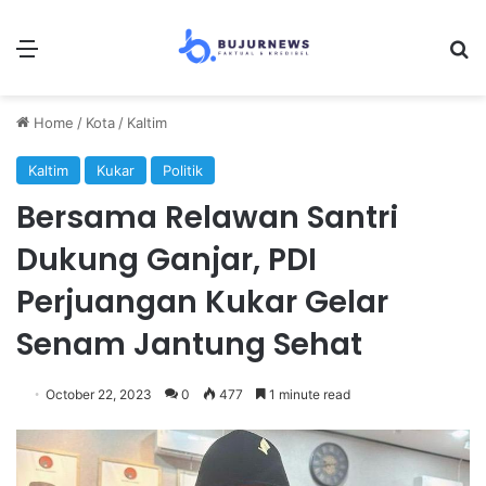
Menu
Se
Home
/
Kota
/
Kaltim
Kaltim
Kukar
Politik
Bersama Relawan Santri
Dukung Ganjar, PDI
Perjuangan Kukar Gelar
Senam Jantung Sehat
October 22, 2023
0
477
1 minute read