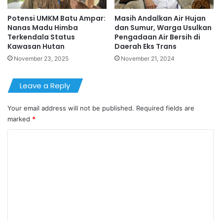
Potensi UMKM Batu Ampar:
Masih Andalkan Air Hujan
Nanas Madu Himba
dan Sumur, Warga Usulkan
Terkendala Status
Pengadaan Air Bersih di
Kawasan Hutan
Daerah Eks Trans
November 23, 2025
November 21, 2024
Leave a Reply
Your email address will not be published.
Required fields are
marked
*
C
o
m
m
e
n