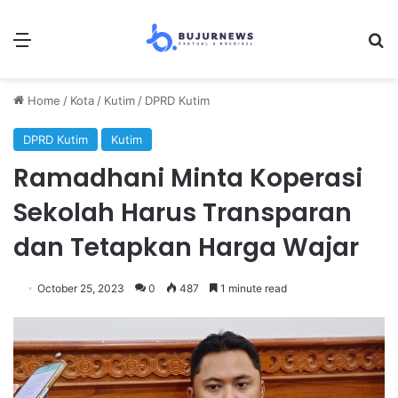
Menu
Se
Home
/
Kota
/
Kutim
/
DPRD Kutim
DPRD Kutim
Kutim
Ramadhani Minta Koperasi
Sekolah Harus Transparan
dan Tetapkan Harga Wajar
October 25, 2023
0
487
1 minute read