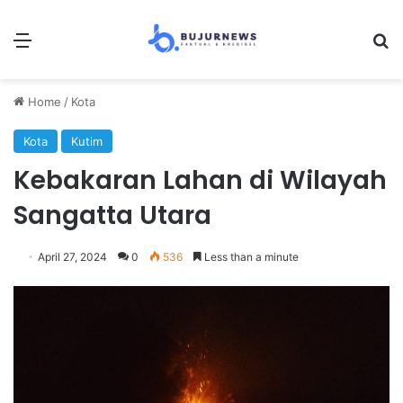
Menu
Se
Home
/
Kota
Kota
Kutim
Kebakaran Lahan di Wilayah
Sangatta Utara
April 27, 2024
0
536
Less than a minute