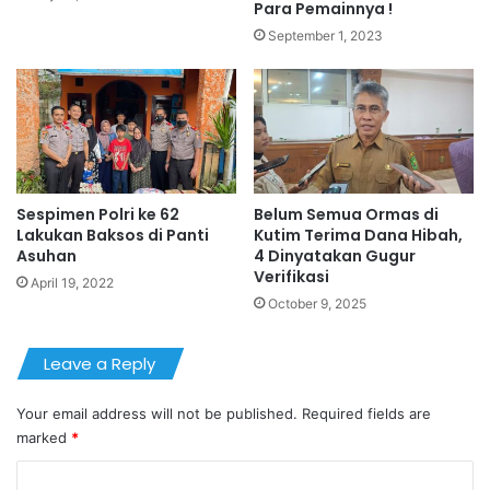
Para Pemainnya !
September 1, 2023
Sespimen Polri ke 62
Belum Semua Ormas di
Lakukan Baksos di Panti
Kutim Terima Dana Hibah,
Asuhan
4 Dinyatakan Gugur
Verifikasi
April 19, 2022
October 9, 2025
Leave a Reply
Your email address will not be published.
Required fields are
marked
*
C