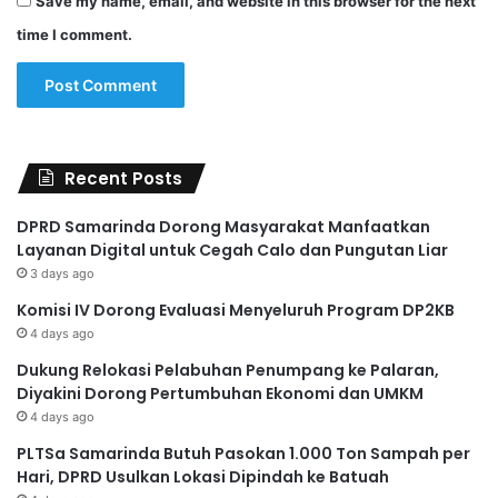
Save my name, email, and website in this browser for the next
time I comment.
Recent Posts
DPRD Samarinda Dorong Masyarakat Manfaatkan
Layanan Digital untuk Cegah Calo dan Pungutan Liar
3 days ago
Komisi IV Dorong Evaluasi Menyeluruh Program DP2KB
4 days ago
Dukung Relokasi Pelabuhan Penumpang ke Palaran,
Diyakini Dorong Pertumbuhan Ekonomi dan UMKM
4 days ago
PLTSa Samarinda Butuh Pasokan 1.000 Ton Sampah per
Hari, DPRD Usulkan Lokasi Dipindah ke Batuah