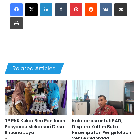
LinkedIn
Tumblr
Pinterest
Reddit
VKontakte
Share via Email
Print
Related Articles
TP PKK Kukar Beri Penilaian
Kolaborasi untuk PAD,
Posyandu Mekarsari Desa
Dispora Kaltim Buka
Bhuana Jaya
Kesempatan Pengelolaan
Venue Olahraga