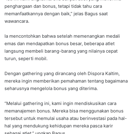
penghargaan dan bonus, tetapi tidak tahu cara
memanfaatkannya dengan baik,” jelas Bagus saat
wawancara.
Ia mencontohkan bahwa setelah memenangkan medali
emas dan mendapatkan bonus besar, beberapa atlet
langsung membeli barang-barang yang nilainya cepat
turun, seperti mobil.
Dengan gathering yang dirancang oleh Dispora Kaltim,
mereka ingin memberikan pemahaman tentang bagaimana
seharusnya mengelola bonus yang diterima.
“Melalui gathering ini, kami ingin mendiskusikan cara
memanajemen bonus. Mereka bisa menggunakan bonus
tersebut untuk memulai usaha atau berinvestasi pada hal-
hal yang mendukung kehidupan mereka pasca karir
sebagai atlet,” ungkap Bagus.