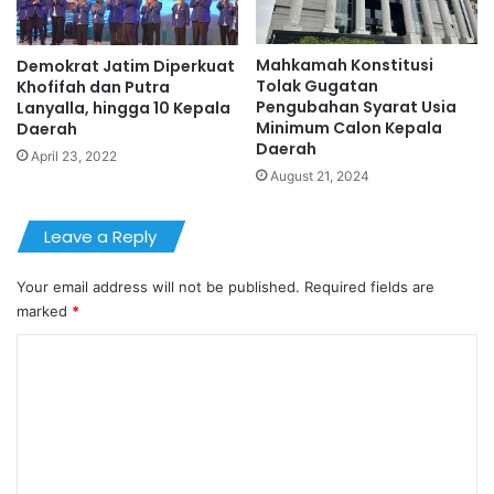
Mahkamah Konstitusi
Demokrat Jatim Diperkuat
Tolak Gugatan
Khofifah dan Putra
Pengubahan Syarat Usia
Lanyalla, hingga 10 Kepala
Minimum Calon Kepala
Daerah
Daerah
April 23, 2022
August 21, 2024
Leave a Reply
Your email address will not be published.
Required fields are
marked
*
C
o
m
m
e