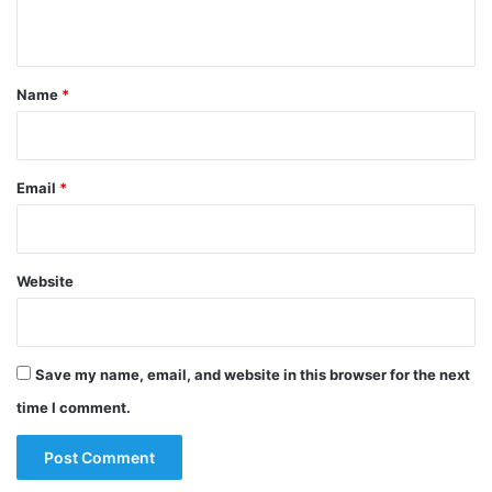
n
t
*
Name
*
Email
*
Website
Save my name, email, and website in this browser for the next
time I comment.