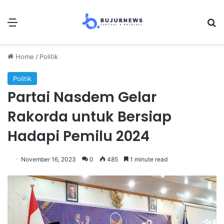
Menu
Se
Home
/
Politik
Politik
Partai Nasdem Gelar
Rakorda untuk Bersiap
Hadapi Pemilu 2024
November 16, 2023
0
485
1 minute read