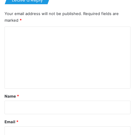
Your email address will not be published.
Required fields are
marked
*
C
o
m
m
e
n
t
*
Name
*
Email
*