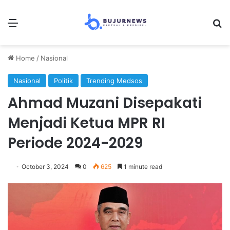
Menu
Se
Home
/
Nasional
Nasional
Politik
Trending Medsos
Ahmad Muzani Disepakati
Menjadi Ketua MPR RI
Periode 2024-2029
October 3, 2024
0
625
1 minute read