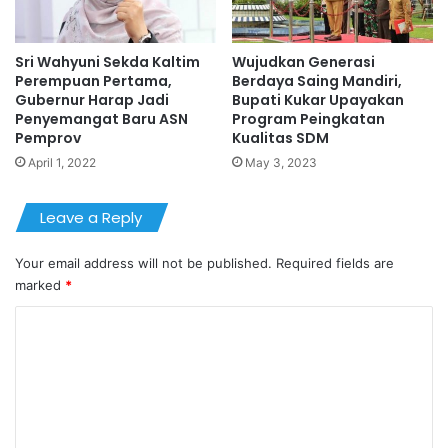
Sri Wahyuni Sekda Kaltim
Wujudkan Generasi
Perempuan Pertama,
Berdaya Saing Mandiri,
Gubernur Harap Jadi
Bupati Kukar Upayakan
Penyemangat Baru ASN
Program Peingkatan
Pemprov
Kualitas SDM
April 1, 2022
May 3, 2023
Leave a Reply
Your email address will not be published.
Required fields are
marked
*
C
o
m
m
e