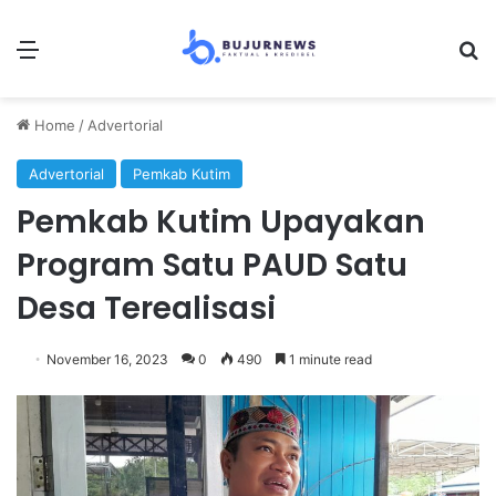
Menu
Se
Home
/
Advertorial
Advertorial
Pemkab Kutim
Pemkab Kutim Upayakan
Program Satu PAUD Satu
Desa Terealisasi
November 16, 2023
0
490
1 minute read