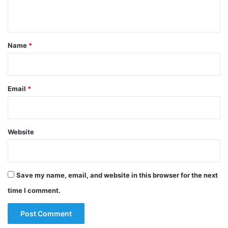
n
t
*
Name
*
Email
*
Website
Save my name, email, and website in this browser for the next
time I comment.