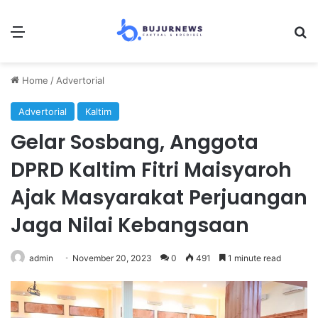
Menu
Se
Home
/
Advertorial
Advertorial
Kaltim
Gelar Sosbang, Anggota
DPRD Kaltim Fitri Maisyaroh
Ajak Masyarakat Perjuangan
Jaga Nilai Kebangsaan
admin
November 20, 2023
0
491
1 minute read