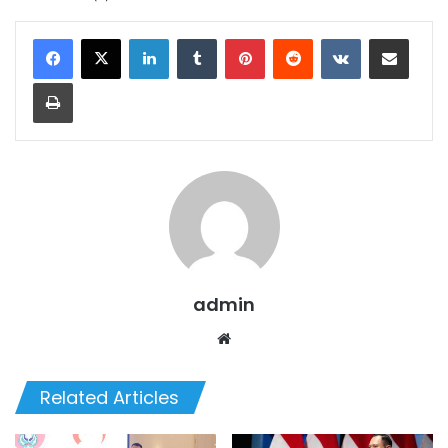
LinkedIn
Tumblr
Pinterest
Reddit
VKontakte
Share via Email
Print
admin
Website
Related Articles