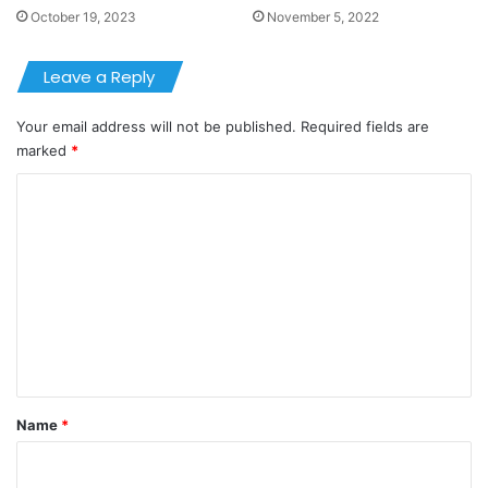
October 19, 2023
November 5, 2022
Leave a Reply
Your email address will not be published.
Required fields are
marked
*
C
o
m
m
e
n
t
*
Name
*