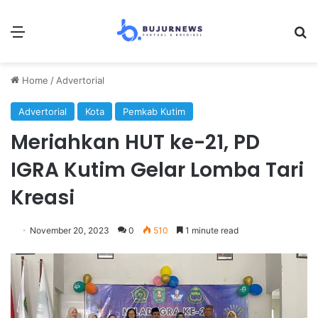
Menu
Se
Home
/
Advertorial
Advertorial
Kota
Pemkab Kutim
Meriahkan HUT ke-21, PD
IGRA Kutim Gelar Lomba Tari
Kreasi
November 20, 2023
0
510
1 minute read