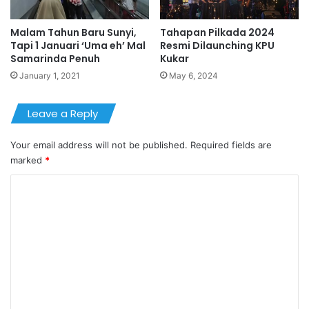
Malam Tahun Baru Sunyi,
Tahapan Pilkada 2024
Tapi 1 Januari ‘Uma eh’ Mal
Resmi Dilaunching KPU
Samarinda Penuh
Kukar
January 1, 2021
May 6, 2024
Leave a Reply
Your email address will not be published.
Required fields are
marked
*
C
o
m
m
e
n
t