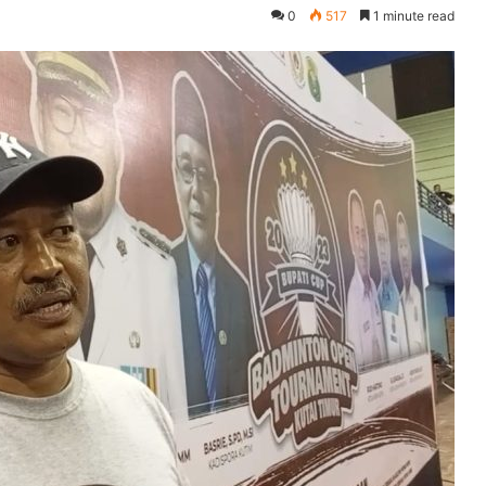
0
517
1 minute read