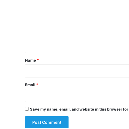
o
m
m
e
n
t
*
Name
*
Email
*
Save my name, email, and website in this browser for