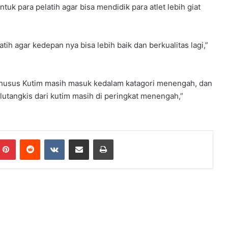
uk para pelatih agar bisa mendidik para atlet lebih giat
atih agar kedepan nya bisa lebih baik dan berkualitas lagi,”
khusus Kutim masih masuk kedalam katagori menengah, dan
bulutangkis dari kutim masih di peringkat menengah,”
mblr
Pinterest
Reddit
VKontakte
Share via Email
Print