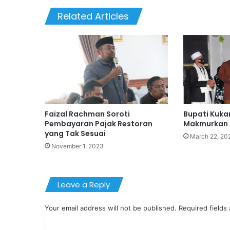
Related Articles
Faizal Rachman Soroti
Bupati Kuka
Pembayaran Pajak Restoran
Makmurkan 
yang Tak Sesuai
March 22, 20
November 1, 2023
Leave a Reply
Your email address will not be published.
Required fields
C