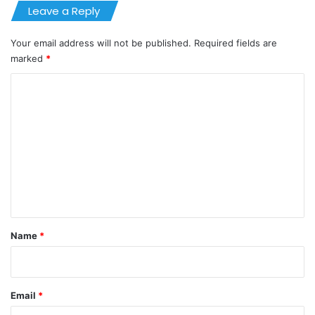
Leave a Reply
Your email address will not be published.
Required fields are
marked
*
C
o
m
m
e
n
t
*
Name
*
Email
*