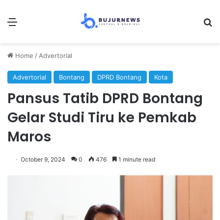
Menu
Se
Home
/
Advertorial
Advertorial
Bontang
DPRD Bontang
Kota
Pansus Tatib DPRD Bontang
Gelar Studi Tiru ke Pemkab
Maros
October 9, 2024
0
476
1 minute read