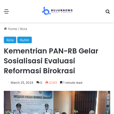
Menu
Se
Home
/
Kota
Kota
Kutim
Kementrian PAN-RB Gelar
Sosialisasi Evaluasi
Reformasi Birokrasi
March 25, 2024
0
2,143
1 minute read