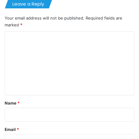
Leave a Reply
Your email address will not be published.
Required fields are
marked
*
C
o
m
m
e
n
t
*
Name
*
Email
*