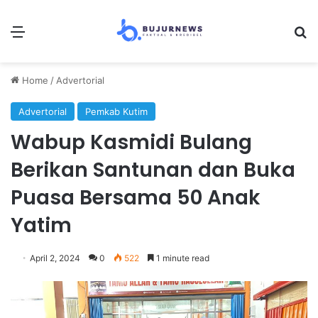
Menu
Se
Home
/
Advertorial
Advertorial
Pemkab Kutim
Wabup Kasmidi Bulang
Berikan Santunan dan Buka
Puasa Bersama 50 Anak
Yatim
April 2, 2024
0
522
1 minute read