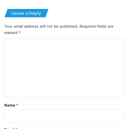
Leave a Reply
Your email address will not be published.
Required fields are
marked
*
C
o
m
m
e
n
t
*
Name
*