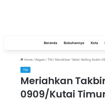
Beranda
Bubuhannya
Kota
Home
/
Ragam
/
TNI
/
Meriahkan Takbir Keliling Kodim 0
TNI
Meriahkan Takbir
0909/Kutai Timu