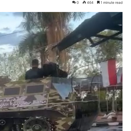
0
464
1 minute read