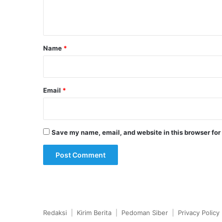
e
n
t
*
Name
*
Email
*
Save my name, email, and website in this browser for
Redaksi
|
Kirim Berita
|
Pedoman Siber
|
Privacy Policy