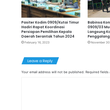
Pasiter Kodim 0909/Kutai Timur
Babinsa Ko
Hadiri Rapat Koordinasi
0909/03 Mu
Persiapan Pemilihan Kepala
Langsung K
Daerah Serantak Tahun 2024
Penggalang
February 16, 2023
November 30
Leave a Reply
Your email address will not be published.
Required fields
C
o
m
m