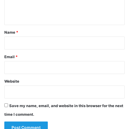
e
n
t
*
Name
*
Email
*
Website
Save my name, email, and website in this browser for the next
time I comment.