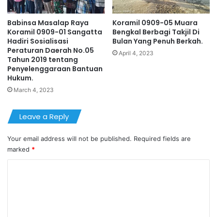
Babinsa Masalap Raya
Koramil 0909-05 Muara
Koramil 0909-01 Sangatta
Bengkal Berbagi Takjil Di
Hadiri Sosialisasi
Bulan Yang Penuh Berkah.
Peraturan Daerah No.05
April 4, 2023
Tahun 2019 tentang
Penyelenggaraan Bantuan
Hukum.
March 4, 2023
Leave a Reply
Your email address will not be published.
Required fields are
marked
*
C
o
m
m