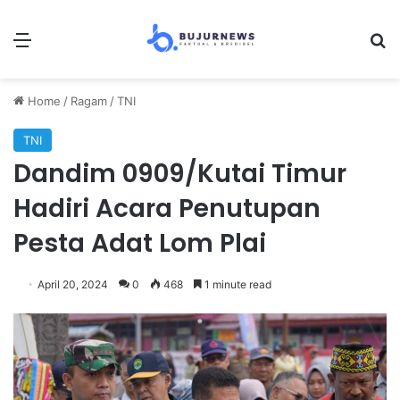
Menu
Se
Home
/
Ragam
/
TNI
TNI
Dandim 0909/Kutai Timur
Hadiri Acara Penutupan
Pesta Adat Lom Plai
April 20, 2024
0
468
1 minute read