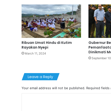
Ribuan Umat Hindu di Kutim
Gubernur Be
Rayakan Nyepi
Pemanfaata
Dinikmati M
March 11, 2024
September 10
Leave a Reply
Your email address will not be published.
Required fields
C
o