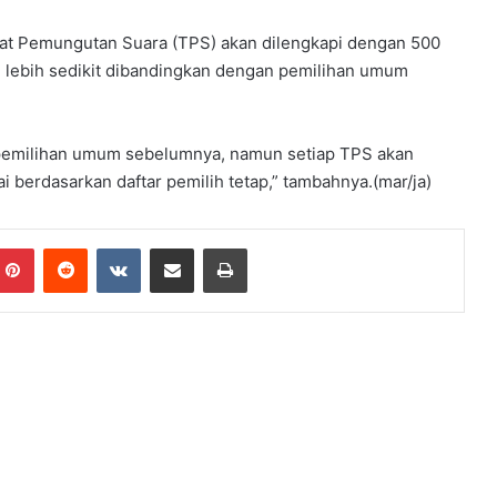
at Pemungutan Suara (TPS) akan dilengkapi dengan 500
g lebih sedikit dibandingkan dengan pemilihan umum
 pemilihan umum sebelumnya, namun setiap TPS akan
 berdasarkan daftar pemilih tetap,” tambahnya.(mar/ja)
mblr
Pinterest
Reddit
VKontakte
Share via Email
Print