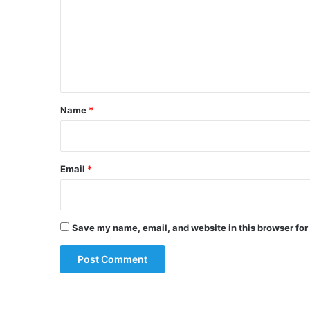
m
m
e
n
t
*
Name
*
Email
*
Save my name, email, and website in this browser for