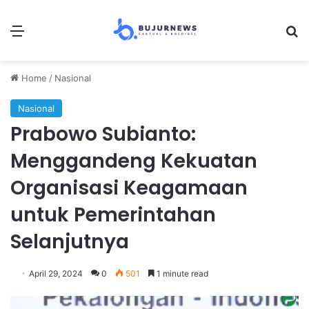
Menu
Se
Home
/
Nasional
Nasional
Prabowo Subianto:
Menggandeng Kekuatan
Organisasi Keagamaan
untuk Pemerintahan
Selanjutnya
April 29, 2024
0
501
1 minute read