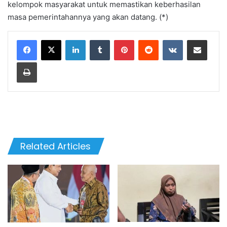
kelompok masyarakat untuk memastikan keberhasilan
masa pemerintahannya yang akan datang. (*)
LinkedIn
Tumblr
Pinterest
Reddit
VKontakte
Share via Email
Print
Related Articles