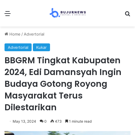
Menu
Se
Home
/
Advertorial
Advertorial
Kukar
BBGRM Tingkat Kabupaten
2024, Edi Damansyah Ingin
Budaya Gotong Royong
Masyarakat Terus
Dilestarikan
May 13, 2024
0
473
1 minute read