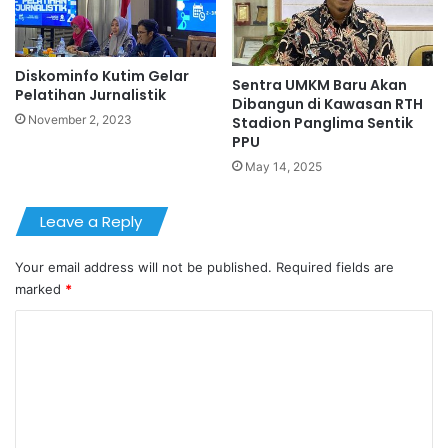
Diskominfo Kutim Gelar
Sentra UMKM Baru Akan
Pelatihan Jurnalistik
Dibangun di Kawasan RTH
November 2, 2023
Stadion Panglima Sentik
PPU
May 14, 2025
Leave a Reply
Your email address will not be published.
Required fields are
marked
*
C
o
m
m
e