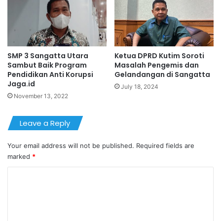
SMP 3 Sangatta Utara
Ketua DPRD Kutim Soroti
Sambut Baik Program
Masalah Pengemis dan
Pendidikan Anti Korupsi
Gelandangan di Sangatta
Jaga.id
July 18, 2024
November 13, 2022
Leave a Reply
Your email address will not be published.
Required fields are
marked
*
C
o
m
m