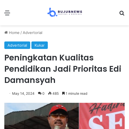
Menu
Se
Home
/
Advertorial
Advertorial
Kukar
Peningkatan Kualitas
Pendidikan Jadi Prioritas Edi
Damansyah
May 14, 2024
0
485
1 minute read