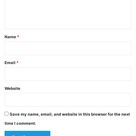
e
n
t
*
Name
*
Email
*
Website
Save my name, email, and website in this browser for the next
time I comment.