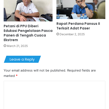
Rapat Perdana Pansus II
Petani di PPU Diberi
Terkait Adat Paser
Edukasi Pengelolaan Pasca
December 2, 2025
Panen di Tengah Cuaca
Ekstrem
March 21, 2025
Leave a Reply
Your email address will not be published.
Required fields are
marked
*
C
o
m
m