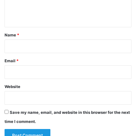
e
n
t
*
Name
*
Email
*
Website
Save my name, email, and website in this browser for the next
time I comment.