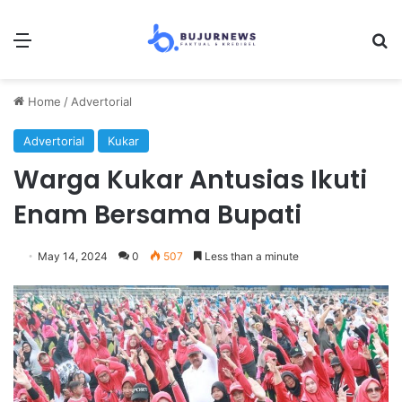
Menu
Se
Home
/
Advertorial
Advertorial
Kukar
Warga Kukar Antusias Ikuti
Enam Bersama Bupati
May 14, 2024
0
507
Less than a minute