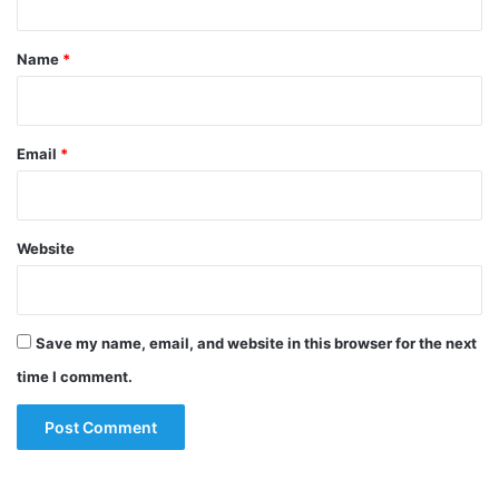
t
*
Name
*
Email
*
Website
Save my name, email, and website in this browser for the next
time I comment.