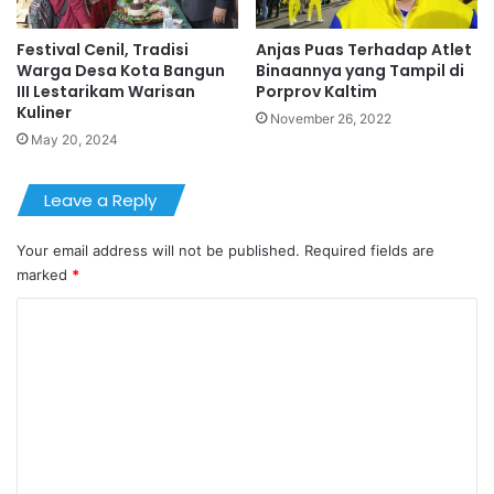
Festival Cenil, Tradisi
Anjas Puas Terhadap Atlet
Warga Desa Kota Bangun
Binaannya yang Tampil di
III Lestarikam Warisan
Porprov Kaltim
Kuliner
November 26, 2022
May 20, 2024
Leave a Reply
Your email address will not be published.
Required fields are
marked
*
C
o
m
m
e
n