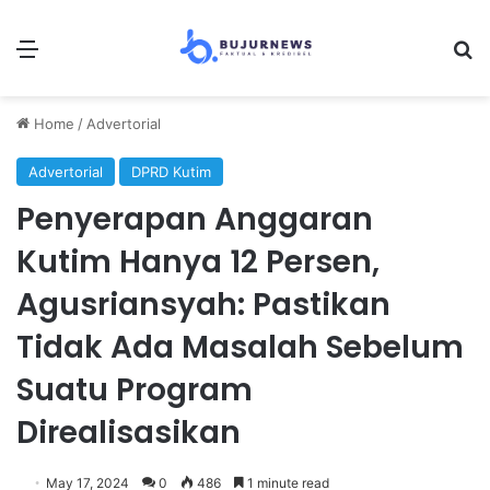
Menu
Se
Home
/
Advertorial
Advertorial
DPRD Kutim
Penyerapan Anggaran
Kutim Hanya 12 Persen,
Agusriansyah: Pastikan
Tidak Ada Masalah Sebelum
Suatu Program
Direalisasikan
May 17, 2024
0
486
1 minute read